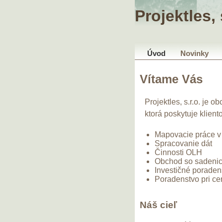
Projektles, 
Úvod
Novinky
Vítame Vás
Projektles, s.r.o. je
ktorá poskytuje klien
Mapovacie práce v 
Spracovanie dát
Činnosti OLH
Obchod so sadenic
Investičné poraden
Poradenstvo pri cer
Náš cieľ